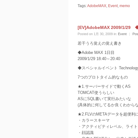
Tags:
AdobeMAX
,
Event
,
memo
[EV]AdobeMAX 2009/1/2
Posted on 1月 30, 2009 in:
Event
|
Pos
若干うろ覚えの覚え書き
◆Adobe MAX 1日目
2009/1/29 18:40～20:40
◆スペシャルイベント Technology 
7つのプロトタイム的なもの
★1.サーバーサイドで動くAS
TOMCAT使うらしい
ASにSQL書いて実行みたいな
(具体的に何してるか良くわからなか
★2.FLVのMETAデータを超便利
・カラースキーマ
・アクティビティレベル、ライト
・顔認識