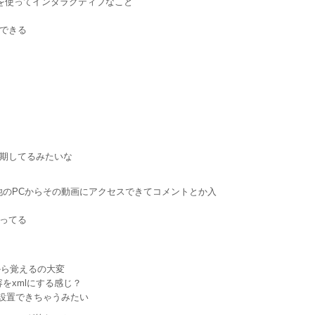
語を使ってインタラクティブなこと
できる
期してるみたいな
ると他のPCからその動画にアクセスできてコメントとか入
残ってる
うから覚えるの大変
xの内容をxmlにする感じ？
lに設置できちゃうみたい