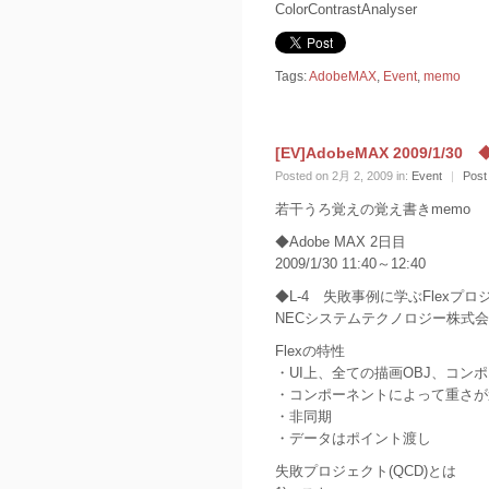
ColorContrastAnalyser
Tags:
AdobeMAX
,
Event
,
memo
[EV]AdobeMAX 2009/1
Posted on 2月 2, 2009 in:
Event
|
Post
若干うろ覚えの覚え書きmemo
◆Adobe MAX 2日目
2009/1/30 11:40～12:40
◆L-4 失敗事例に学ぶFlexプ
NECシステムテクノロジー株式会
Flexの特性
・UI上、全ての描画OBJ、コン
・コンポーネントによって重さが
・非同期
・データはポイント渡し
失敗プロジェクト(QCD)とは