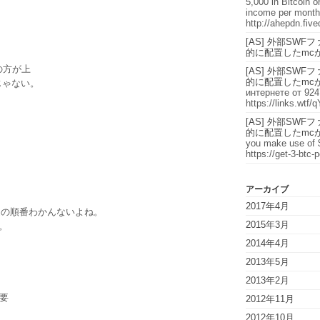
5,000 in Вitcoin 
inсomе per mоnth
http://ahepdn.fiv
[AS] 外部SW
的に配置したmc
の方が上
[AS] 外部SW
的に配置したmc
んじゃない。
интернете от 924
https://links.wtf/
[AS] 外部SW
的に配置したmc
you make use of 
https://get-3-btc-
アーカイブ
2017年4月
記述の順番わかんないよね。
2015年3月
。
2014年4月
2013年5月
2013年2月
要
2012年11月
2012年10月