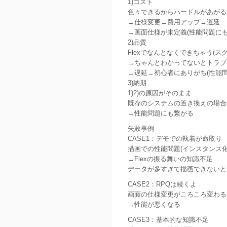
1)コスト
色々できるからハードルがあがる
→仕様変更→費用アップ→遅延
→画面仕様が未定義(性能問題にも
2)品質
Flexでなんとなくできちゃう(ス
→ちゃんとわかってないとトラブ
→遅延→初心者にありがち(性能問
3)納期
1)2)の原因がそのまま
既存のシステムの置き換えの場合
→性能問題にも繋がる
失敗事例
CASE1：デモでの執着が命取り
描画での性能問題(インスタンス化
→Flexの振る舞いの知識不足
データが多すぎて描画できないと
CASE2：RPQは続くよ
画面の仕様変更がころころ変わる
→性能が悪くなる
CASE3：基本的な知識不足