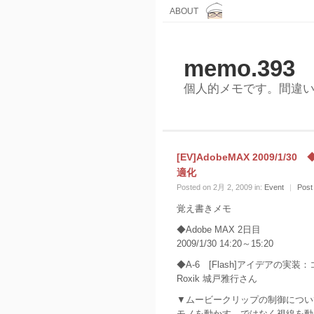
ABOUT
memo.393
個人的メモです。間違
[EV]AdobeMAX 2009/1
適化
Posted on 2月 2, 2009 in:
Event
|
Post
覚え書きメモ
◆Adobe MAX 2日目
2009/1/30 14:20～15:20
◆A-6 [Flash]アイデアの実
Roxik 城戸雅行さん
▼ムービークリップの制御につい
モノを動かす、ではなく視線を動