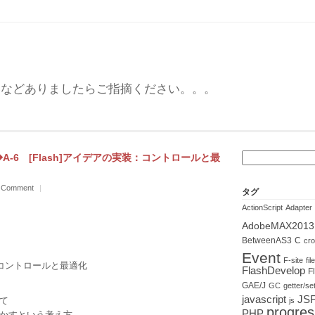
いなどありましたらご指摘ください。。。
検
/30 ◆A-6 [Flash]アイデアの実装：コントロールと最
索:
 Comment
|
タグ
ActionScript
Adapter
AdobeMAX2013
BetweenAS3
C
cr
Event
F-site
fi
装：コントロールと最適化
FlashDevelop
F
GAE/J
GC
getter/se
javascript
JS
て
js
progres
PHP
かすという考え方。