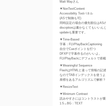
Matt Mayさん
▼NonTextContent
Accessibility Toolパネル
(ASで制御も可)
同時設定の場合の優先順位はAS
discrptionは書かなくてもいい
updateも重要です。
▼Time-Based
字幕：FLVPlayBackCaptioning
自分でCueポイントを打つ
DFXPで字幕作るのがいいよ。
FLVPlayBackにデフォルトで搭載
▼Meaningful Sequence
FlashはHTMLと違って情報の
なのでTABインデックスを使うよ
座標をあるアルゴリズムで解析？
▼ResizeText
▼Minimum Contrast
読みやすさにはコントラストが重
1:5→BG：TEXT