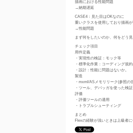
描画における性能問題
→納期遅延
CASE4：見た目はOKなのに
重いクラスを使用しており描画が
→性能問題
まず何をしたいのか、何をどう見
チェック項目
用件定義
・実現性の検証：モック等
・標準化作業：コーディング規約
・設計：性能に問題はないか。
製造
・mxml/ASメモリリーク(参照の
・ツール、デバッガを使った検証
評価
・評価ツールの適用
・トラブルシューティング
まとめ
Flexの経験が浅いときは上級者