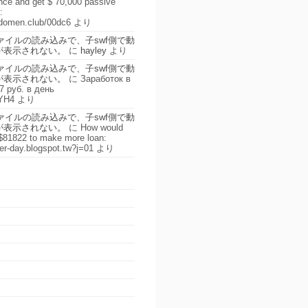
oncе аnd get $ 70,000 pаssive
:
edomen.club/00dc6
より
Fファイルの読み込みで、子swf側で動
が表示されない。
に
hayley
より
Fファイルの読み込みで、子swf側で動
が表示されない。
に
Заработок в
7 руб. в день
qYH4
より
Fファイルの読み込みで、子swf側で動
が表示されない。
に
How would
$81822 to make more loan:
per-day.blogspot.tw?j=01
より