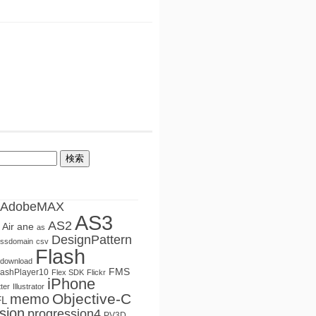
AdobeMAX
AS3
AS2
Air
ane
as
DesignPattern
ossdomain
csv
Flash
ledownload
FMS
lashPlayer10
Flex SDK
Flickr
iPhone
tter
Illustrator
Objective-C
memo
FL
sion
progression4
PV3D