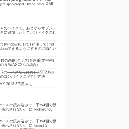
XML
ject
sparkproject
Thread
Timer
テクスチャのベイクで、あとからオブジェ
きに追加したとこだけベイクされ
て(windows8.1)でssh使ってcmd
をcloneできるようにするのに悩んだ
た複数の画像(クラス)を連番(文字列)
方法(ASC2.0の場合)
4.7の
（バグだらけの）
ASC2.0の
のコンパイラに戻す）方法
MAX 2013 3日目メモ
Fファイルの読み込みで、子swf側で動
が表示されない。
に
Richardhog
Fファイルの読み込みで、子swf側で動
が表示されない。
に
Invеst $