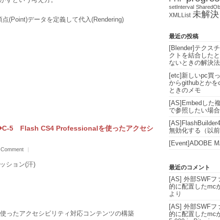
setInterval
SharedOb
未解決
XMLList
Point)データを定義して代入(Rendering)
最近の投稿
[Blender]
クトを結合したと
ないときの解決法
[etc]新しいpc買っ
からgithubとか
ときのメモ
[AS]Embedし
で参照したい場合の
[AS]FlashBuilder
 ◆C-5 Flash CS4 Professionalを使ったアクセシ
無効化する（以前
[Event]ADOBE 
 Comment
|
ション(汗)
最近のコメント
[AS] 外部SW
的に配置したmc
より
[AS] 外部SW
ssionalを使ったアクセシビリティ対応コンテンツの構築
的に配置したmc