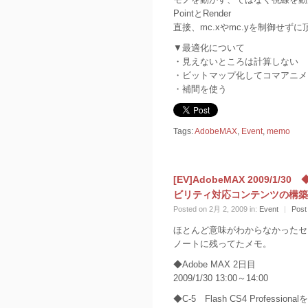
PointとRender
直接、mc.xやmc.yを制御せずに頂点(
▼最適化について
・見えないところは計算しない
・ビットマップ化してコマアニメ
・補間を使う
Tags:
AdobeMAX
,
Event
,
memo
[EV]AdobeMAX 2009/1/30
ビリティ対応コンテンツの構築
Posted on 2月 2, 2009 in:
Event
|
Post
ほとんど意味がわからなかったセッ
ノートに残ってたメモ。
◆Adobe MAX 2日目
2009/1/30 13:00～14:00
◆C-5 Flash CS4 Profe