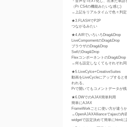
・音声をTEXT化し、出来た単
（Pr CS4の機能みたいな感じ)
→上記をリアルタイムで色々判定
★3.FLASHでP2P
つながるみたい
★4.AIRでいろいろDrag&Drop
LiveCompornentのDrag&Drop
ブラウザのDrag&Drop
SwfのDrag&Drop
FlexコンポーネントのDrag&Drop
→何も設定しなくてもそれぞれ同
★5.LiveCylce+CreativeSuites
動画をLiveCycleにアップす
れれる。
Prで開いてもコメントデータが
★6.DWでのAJAX簡単利用
簡単にAJAX
FrameWorkごとに使い方が違
→OpenAJAXAllianceでaja
widgetで設定決めて簡単にhtm