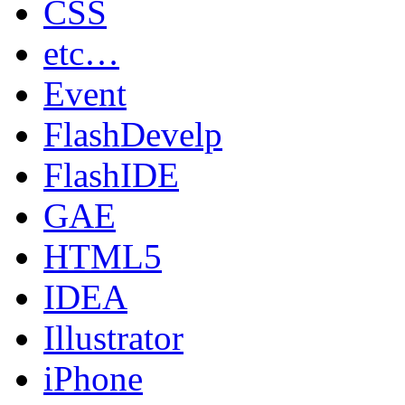
CSS
etc…
Event
FlashDevelp
FlashIDE
GAE
HTML5
IDEA
Illustrator
iPhone