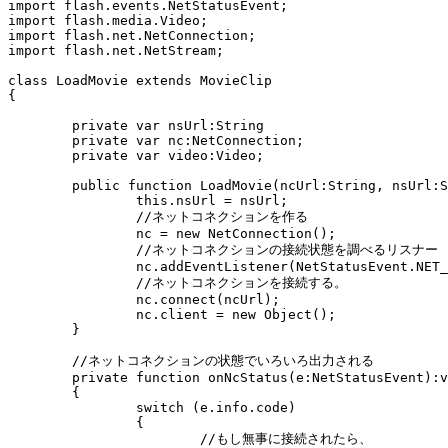
import flash.events.NetStatusEvent;

import flash.media.Video;

import flash.net.NetConnection;

import flash.net.NetStream;

class LoadMovie extends MovieClip

{

	private var nsUrl:String

	private var nc:NetConnection;

	private var video:Video;

	public function LoadMovie(ncUrl:String, nsUrl:String, w:uint = 320, h:uint = 320 ) {

		this.nsUrl = nsUrl;

		//ネットコネクションを作る

		nc = new NetConnection();

		//ネットコネクションの接続状態を調べるリスナー

		nc.addEventListener(NetStatusEvent.NET_STATUS , onNcStatus);

		//ネットコネクションを接続する。

		nc.connect(ncUrl);

		nc.client = new Object();

	}

	//ネットコネクションの状態でいろいろ出力される

	private function onNcStatus(e:NetStatusEvent):void 

	{

		switch (e.info.code) 

		{

			//もし無事に接続されたら、
