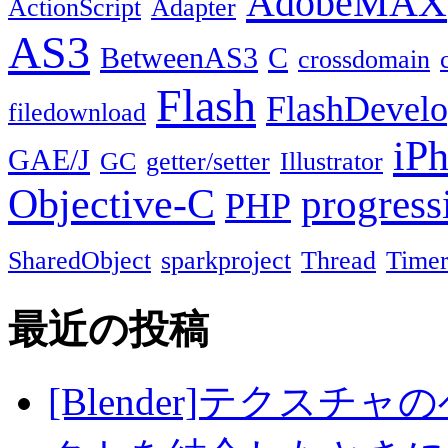
AdobeMAX
ActionScript
Adapter
AS3
BetweenAS3
C
crossdomain
Flash
FlashDevel
filedownload
iP
GAE/J
GC
getter/setter
Illustrator
Objective-C
progress
PHP
SharedObject
sparkproject
Thread
Time
最近の投稿
[Blender]テクス