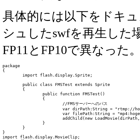
具体的には以下をドキュ
シュしたswfを再生した場
FP11とFP10で異なった
package 

{

	import flash.display.Sprite;

	public class FMSTest extends Sprite 

	{

		public function FMSTest() 

		{

			//FMSサーバーへのパス

			var dirPath:String = "rtmp://hoge.hoge.hoge.hoge";

			var filePath:String = "mp4:hoge.mp4";

			addChild(new LoadMovie(dirPath, filePath));

		}

	}

}

import flash.display.MovieClip;
