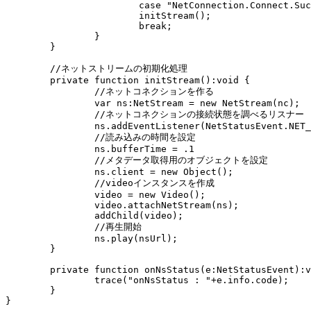
			case "NetConnection.Connect.Success":

			initStream();

			break;

		}

	}

	//ネットストリームの初期化処理

	private function initStream():void {

		//ネットコネクションを作る

		var ns:NetStream = new NetStream(nc);

		//ネットコネクションの接続状態を調べるリスナー

		ns.addEventListener(NetStatusEvent.NET_STATUS, onNsStatus);

		//読み込みの時間を設定

		ns.bufferTime = .1

		//メタデータ取得用のオブジェクトを設定

		ns.client = new Object();

		//videoインスタンスを作成

		video = new Video();

		video.attachNetStream(ns);

		addChild(video);

		//再生開始

		ns.play(nsUrl);

	}

	private function onNsStatus(e:NetStatusEvent):void {

		trace("onNsStatus : "+e.info.code);

	}
