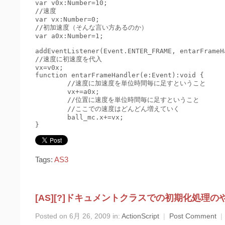
var v0x:Number=10;

//速度

var vx:Number=0;

//初加速度（そんな言い方あるのか）

var a0x:Number=1;

addEventListener(Event.ENTER_FRAME, entarFrameHa
//速度に初速度を代入

vx=v0x;

function entarFrameHandler(e:Event):void {

	//速度に加速度を単位時間毎に足すということ

	vx+=a0x;

	//位置に速度を単位時間毎に足すということ

	//ここでの速度はどんどん増えていく

	ball_mc.x+=vx;

Tags:
AS3
[AS][?]ドキュメントクラスでの初期化処理
Posted on 6月 26, 2009 in:
ActionScript
|
Post Comment
|