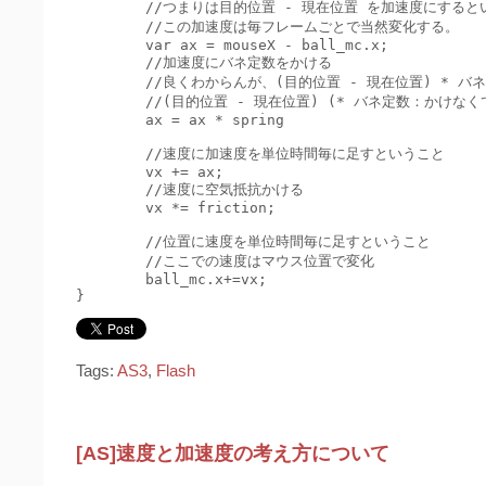
	//つまりは目的位置 - 現在位置 を加速度にするということ。

	//この加速度は毎フレームごとで当然変化する。

	var ax = mouseX - ball_mc.x;

	//加速度にバネ定数をかける

	//良くわからんが、(目的位置 - 現在位置) * バネ定数で求めた加速度はバネの性質を持つ

	//(目的位置 - 現在位置) (* バネ定数：かけなくてもバネっぽい動き)で求めた加速度、これを忘れないように。

	ax = ax * spring

	//速度に加速度を単位時間毎に足すということ

	vx += ax;

	//速度に空気抵抗かける

	vx *= friction;

	//位置に速度を単位時間毎に足すということ

	//ここでの速度はマウス位置で変化

	ball_mc.x+=vx;

Tags:
AS3
,
Flash
[AS]速度と加速度の考え方について