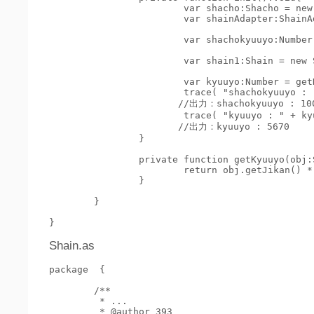
			var shacho:Shacho = new Shacho(10000);

			var shainAdapter:ShainAdapter = new ShainAdapter(shacho);

			var shachokyuuyo:Number = getKyuuyo(shainAdapter);

			var shain1:Shain = new Shain(90, 80);

			var kyuuyo:Number = getKyuuyo(shain1);

			trace( "shachokyuuyo : " + shachokyuuyo );

                       //出力：shachokyuuyo : 100
			trace( "kyuuyo : " + kyuuyo );

                       //出力：kyuuyo : 5670

		}

		private function getKyuuyo(obj:Shain):Number{

			return obj.getJikan() * obj.getJikyu();

		}

	}

Shain.as
package  {

	/**

	 * ...

	 * @author 393
