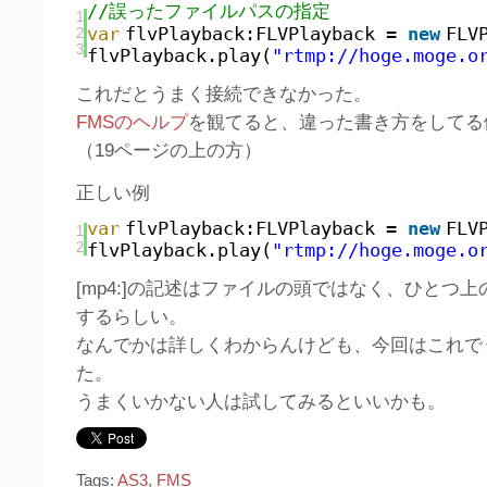
//誤ったファイルパスの指定
1
var
flvPlayback:FLVPlayback =
new
FLV
2
3
flvPlayback.play(
"rtmp://hoge.moge.o
これだとうまく接続できなかった。
FMSのヘルプ
を観てると、違った書き方をしてる
（19ページの上の方）
正しい例
var
flvPlayback:FLVPlayback =
new
FLV
1
2
flvPlayback.play(
"rtmp://hoge.moge.o
[mp4:]の記述はファイルの頭ではなく、ひとつ
するらしい。
なんでかは詳しくわからんけども、今回はこれで
た。
うまくいかない人は試してみるといいかも。
Tags:
AS3
,
FMS