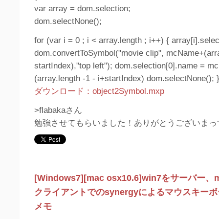
var array = dom.selection;
dom.selectNone();
for (var i = 0 ; i < array.length ; i++) { array[i].sele
dom.convertToSymbol("movie clip", mcName+(array
startIndex),"top left"); dom.selection[0].name = 
(array.length -1 - i+startIndex) dom.selectNone(); 
ダウンロード：object2Symbol.mxp
>flabakaさん
勉強させてもらいました！ありがとうございまっ
[Windows7][mac osx10.6]win7をサーバー、m
クライアントでのsynergyによるマウスキー
メモ