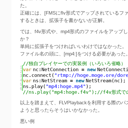
た。
正確には、[FMSにflv形式でアップされているフ
するときは、拡張子を書かないが正解。
では、f4v形式や、mp4形式のファイルをアップ
か？
単純に拡張子をつければいいわけではなかった。
ファイル名の頭に、[mp4:]をつける必要があった
//独自プレイヤーでの実装例（いろいろ省略）
1
var
nc:NetConnection =
new
NetConnect
2
nc.connect(
"rtmp://hoge.moge.ore/dor
3
4
var
ns:NetStream =
new
NetStream(nc);
5
ns.play(
"mp4:hoge.mp4"
);
6
//ns.play("mp4:hoge.f4v");//f4v形式
以上を踏まえて、FLVPlaybackを利用する際の
ようと思ったらそうはいかなかった。
悪い例