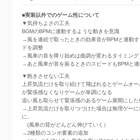
■実装以外でのゲーム性について
▼気持ちよさの工夫
BGMのBPMに連動するような動きを意識
→風を連続で取ったときの効果音がBPMと連動
ドを調整
→風車の首を降り始めは曲調が変わるタイミング
→あと風車が首を振るときのスピードもBPMと
▼飽きさせない工夫
上昇気流だけを取り続けて飛ばれるとゲームオー
が緊張感なくなりゲームが単調になる
追い風も取らせて緊張感のあるゲーム展開にした
→上昇気流だけを取りつづけた場合は無理ゲーに
に。
(風車の背がどんどん伸びていく）
→2種類のコンボ要素の追加