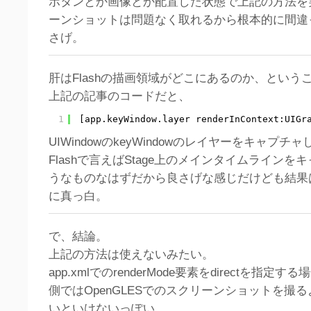
ボタンとか画像とか配置した状態で上記の方法を
ーンショットは問題なく取れるから根本的に間違
さげ。
肝はFlashの描画領域がどこにあるのか、という
上記の記事のコードだと、
1
[app.keyWindow.layer renderInContext:UIGr
UIWindowのkeyWindowのレイヤーをキャプチ
Flashで言えばStage上のメインタイムライン
うなものなはずだから良さげな感じだけども結果
に真っ白。
で、結論。
上記の方法は使えないみたい。
app.xmlでのrenderMode要素をdirectを指定する場合
側ではOpenGLESでのスクリーンショットを撮
いといけないっぽい。