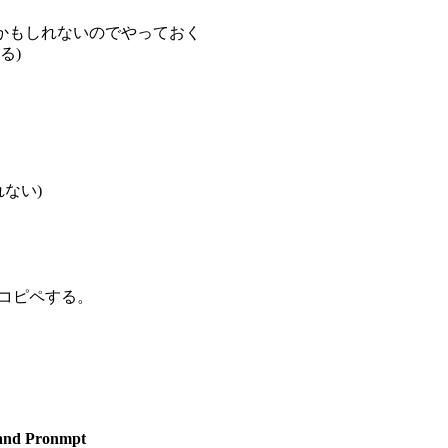
るかもしれないのでやっておく
する)
れない)
yをコピペする。
。
and Pronmpt