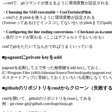
→cmdで、gitコマンドが使えるように環境変数が設定される
・Choosing the SSH executable > Use(Tortoise)Plink
→sshのときplinkを使うように環境変数が設定される
(TortoiseってあるけどインスコしてないせいかplinkまでのpathはSo
・Configuring the line ending conversions > Checkout as-is,commi
→改行コードが変わる（ここはデフォルトでもいいかも）
cmdでgitをたたいてなんかでればうまくいっている
■pageantにprivate keyをadd
pageantを起動して上で作った秘密鍵をadd keyしておく。
(C:\Program Files (x86)\Atlassian\SourceTree\tools\putty/pageant.exe
※スタートアップに登録しておくといちいち起動しなくてい
■githubのリポジトリをcmdからクローン（失敗す
cmdを開いて、githubのリポジトリをcloneしてみる
例：git clone git@github.com:hoge/moja.git