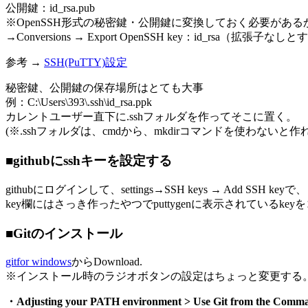
公開鍵：id_rsa.pub
※OpenSSH形式の秘密鍵・公開鍵に変換しておく必要があ
→Conversions → Export OpenSSH key：id_rsa（拡張子なしと
参考 →
SSH(PuTTY)設定
秘密鍵、公開鍵の保存場所はとても大事
例：C:\Users\393\.ssh\id_rsa.ppk
カレントユーザー直下に.sshフォルダを作ってそこに置く。
(※.sshフォルダは、cmdから、mkdirコマンドを使わないと作
■githubにsshキーを設定する
githubにログインして、settings→SSH keys → Add SSH keyで、
key欄にはさっき作ったやつでputtygenに表示されているke
■Gitのインストール
gitfor windows
からDownload.
※インストール時のラジオボタンの設定はちょっと変更する
・Adjusting your PATH environment > Use Git from the Comm