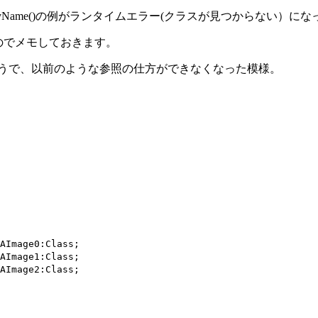
tionByName()の例がランタイムエラー(クラスが見つからない
たのでメモしておきます。
たようで、以前のような参照の仕方ができなくなった模様。
AImage0:Class;
AImage1:Class;
AImage2:Class;