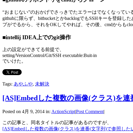
“おまじない”のおかげでさっきでたエラーはでなくなってい
githubに限らず、bitbucketとかbacklogでもSSHキ
プがでるから、それをOKしてやれば、その後、cmdからもcl
■intellij IDEA上でのgit操作
上の設定ができてる前提で、
setting/VersionControl/Git/SSH executable:Buit-in
でいけた。
Tags:
あやふや
,
未解決
[AS]Embedした複数の画像(クラス)を
Posted on 4月 9, 2014 in:
ActionScript
|
Post Comment
|
この記事と、同名タイトルの記事があるのですが、
[AS]Embedした複数の画像(クラス)を連番(文字列)で参照し