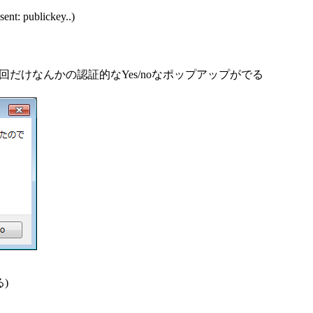
ent: publickey..)
みると、初回だけなんかの認証的なYes/noなポップアップがでる
る)