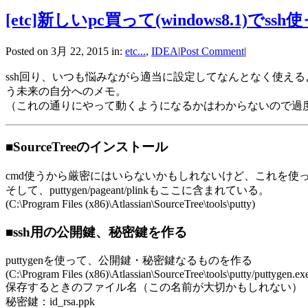
[etc]新しいpc買って(windows8.1
Posted on 3月 22, 2015 in:
etc...
,
IDEA
|
Post Comment
|
ssh回り、いつも悩みながら適当に設定してなんとなく使え
う未来の自分へのメモ。
（これの通りにやって動くようになるかはわからないので過
■SourceTreeのインストール
cmd使うから厳密にはいらないかもしれないけど、これを使っ
そして、puttygen/pageant/plinkもここに含まれている。
(C:\Program Files (x86)\Atlassian\SourceTree\tools\putty)
■ssh用の公開鍵、秘密鍵を作る
puttygenを使って、公開鍵・秘密鍵なるものを作る
(C:\Program Files (x86)\Atlassian\SourceTree\tools\putty/puttygen.ex
保存するときのファイル名（この名前が大切かもしれない）
秘密鍵：id_rsa.ppk