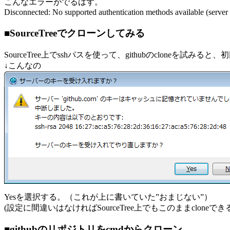
こんなエラーがでるはず。
Disconnected: No supported authentication methods available (server s
■SourceTreeでクローンしてみる
SourceTree上でsshパスを使って、githubのcloneを試
↓こんなの
Yesを選択する。（これが上に書いていた”おまじない”）
(設定に間違いはなければSourceTree上でもこのままcloneでき
■githubのリポジトリをcmdからクローン