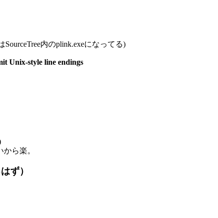
urceTree内のplink.exeになってる)
t Unix-style line endings
)
いから楽。
るはず）