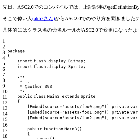
先日、ASC2.0でのコンパイルでは、上記記事のgetDefini
そこで偉い人
(akb7さん)
からASC2.0でのやり方を聞きまし
具体的にはクラス名の命名ルールがASC2.0で変更になっ
1
2
package
3
{
4
import
flash.display.Bitmap;
5
import
flash.display.Sprite;
6
7
/**
8
* ...
9
* @author 393
10
*/
public
class
Main3
extends
Sprite
11
{
12
[Embed(source=
"assets/foo0.png"
)]
private
var
13
[Embed(source=
"assets/foo1.png"
)]
private
var
14
[Embed(source=
"assets/foo2.png"
)]
private
var
15
16
public
function
Main3()
17
{
18
super
();