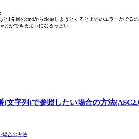
る
ーを登録したあと1発目のcmdからcloneしようとすると上述のエラーが
oneとかできるようになるっぽい。
連番(文字列)で参照したい場合の方法(ASC2.
たい場合の方法