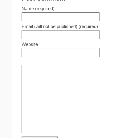
い
し
ウ
て
ィ
く
Name (required)
ン
だ
ド
さ
ウ
い
で
(新
開
し
Email (will not be published) (required)
き
い
ま
ウ
す)
ィ
ン
Website
ド
ウ
で
開
き
ま
す)