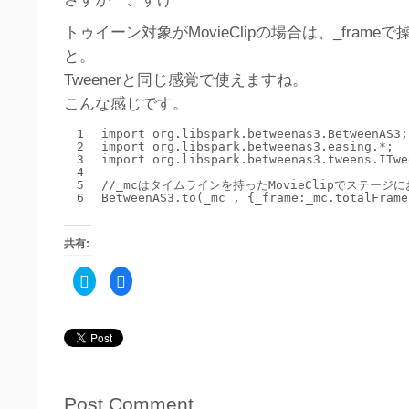
トゥイーン対象がMovieClipの場合は、_fram
と。
Tweenerと同じ感覚で使えますね。
こんな感じです。
1
import
org.libspark.betweenas3.BetweenAS3;
2
import
org.libspark.betweenas3.easing.*;
3
import
org.libspark.betweenas3.tweens.ITwe
4
5
//_mcはタイムラインを持ったMovieClipでステー
6
BetweenAS3.to(_mc , {_frame:_mc.totalFrame
共有:
ク
Facebook
リ
で
ッ
共
ク
有
し
す
て
る
Twitter
に
で
は
共
ク
有
リ
(新
ッ
し
ク
Post Comment