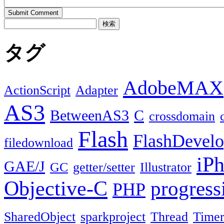
検
索:
タグ
AdobeMAX
ActionScript
Adapter
AS3
BetweenAS3
C
crossdomain
Flash
FlashDevel
filedownload
iP
GAE/J
GC
getter/setter
Illustrator
Objective-C
progress
PHP
SharedObject
sparkproject
Thread
Time