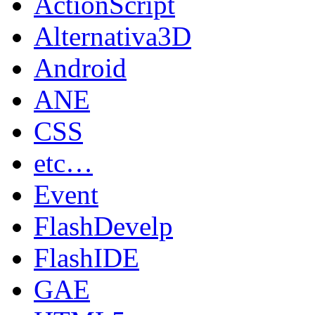
ActionScript
Alternativa3D
Android
ANE
CSS
etc…
Event
FlashDevelp
FlashIDE
GAE