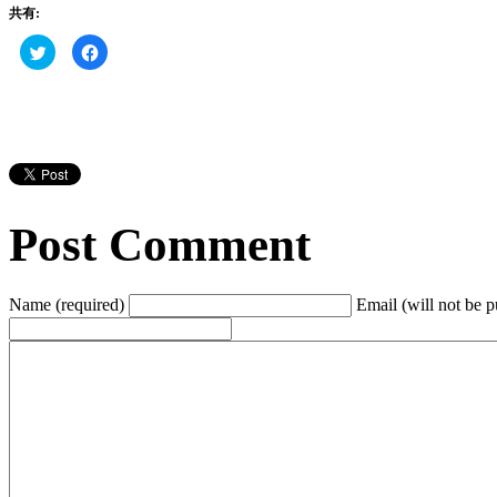
共有:
ク
Facebook
リ
で
ッ
共
ク
有
し
す
て
る
Twitter
に
で
は
共
ク
有
リ
(新
ッ
し
ク
い
し
ウ
て
Post Comment
ィ
く
ン
だ
ド
さ
ウ
い
で
(新
開
し
Name (required)
Email (will not be p
き
い
ま
ウ
す)
ィ
ン
ド
ウ
で
開
き
ま
す)