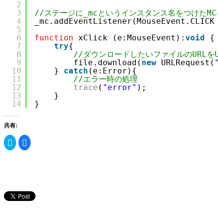
2
3
//ステージに_mcというインスタンス名をつけたM
4
_mc.addEventListener(MouseEvent.CLICK
5
6
function
xClick (e:MouseEvent):
void
{
7
try
{
8
//ダウンロードしたいファイルのURLをUR
9
file.download(
new
URLRequest(
10
} 
catch
(e:Error){
11
//エラー時の処理
12
trace
(
"error"
);
13
}
14
}
共有:
ク
Facebook
リ
で
ッ
共
ク
有
し
す
て
る
Twitter
に
で
は
共
ク
有
リ
(新
ッ
し
ク
い
し
ウ
て