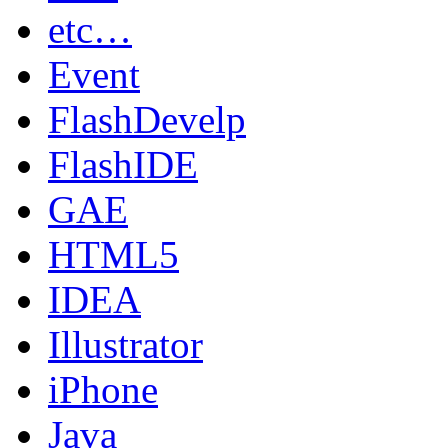
etc…
Event
FlashDevelp
FlashIDE
GAE
HTML5
IDEA
Illustrator
iPhone
Java