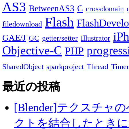
AS3
BetweenAS3
C
crossdomain
Flash
FlashDevel
filedownload
iP
GAE/J
GC
getter/setter
Illustrator
Objective-C
progress
PHP
SharedObject
sparkproject
Thread
Time
最近の投稿
[Blender]テクス
クトを結合したときに