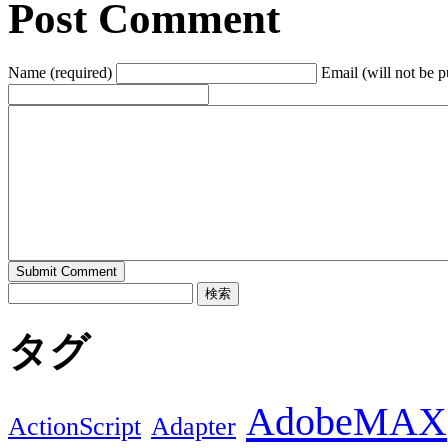
Post Comment
ィ
く
ン
だ
ド
さ
ウ
い
で
(新
開
し
Name (required)
Email (will not be p
き
い
ま
ウ
す)
ィ
ン
ド
ウ
で
開
き
ま
す)
検
索:
タグ
AdobeMAX
ActionScript
Adapter