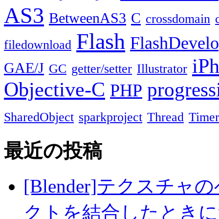
AS3
BetweenAS3
C
crossdomain
Flash
FlashDevel
filedownload
iP
GAE/J
GC
getter/setter
Illustrator
Objective-C
progress
PHP
SharedObject
sparkproject
Thread
Time
最近の投稿
[Blender]テクス
クトを結合したときに