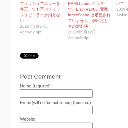
し
ク
ブリッシュでエラーを
PRMLLoaderクラス
いて
い
し
修正しても再パブリッ
ウ
て
で、Error #1065: 変数
2009
ィ
く
シュでエラーが消えな
IndexScene は定義され
Action
ン
だ
ド
さ
い
ていません。が出たと
ウ
い
2010年3月24日
で
(新
きの対処法
開
し
ActionScript
2010年5月12日
き
い
ま
ウ
ActionScript
す)
ィ
ン
ド
ウ
で
開
き
ま
す)
Post Comment
Name (required)
Email (will not be published) (required)
Website