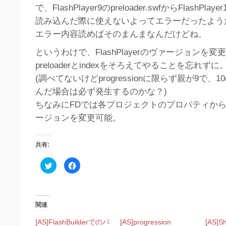
で、FlashPlayer9のpreloader.swfからFlashPlayer
読み込んだ際に使えないよってエラーだったよう
エラー内容読めばそのまんまなんだけどね。
というわけで、FlashPlayerのヴァージョンを
preloaderとindexをそろえてやることを忘れずに
(調べてないけどprogressionに限らず親が9で、1
んだ場合は必ず発生するのかな？)
ちなみにFDでは各プロジェクトのプロパティか
ージョンを変更可能。
共有:
ク
Facebook
リ
で
ッ
共
ク
有
し
す
て
る
Twitter
に
関連
で
は
共
ク
有
リ
[AS]FlashBuilderでのパ
[AS]progression
[AS]S
(新
ッ