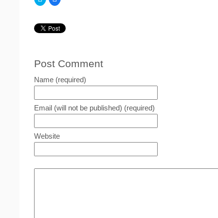
リ
で
ッ
共
ク
有
し
す
て
る
Twitter
に
で
は
共
ク
有
リ
(新
ッ
し
ク
Post Comment
い
し
ウ
て
ィ
く
Name (required)
ン
だ
ド
さ
ウ
い
で
(新
開
し
Email (will not be published) (required)
き
い
ま
ウ
す)
ィ
ン
Website
ド
ウ
で
開
き
ま
す)